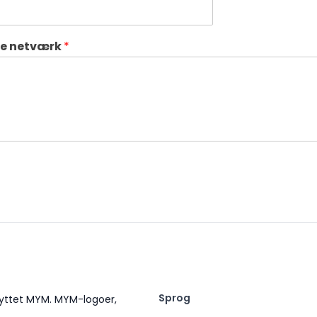
ale netværk
*
Sprog
nyttet MYM. MYM-logoer,