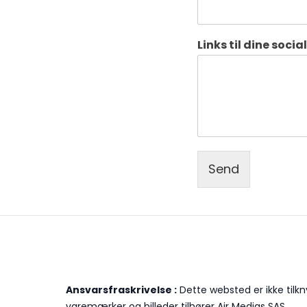
Links til dine soci
Send
Ansvarsfraskrivelse :
Dette websted er ikke tilk
varemærker og billeder tilhører Air Medias SAS.