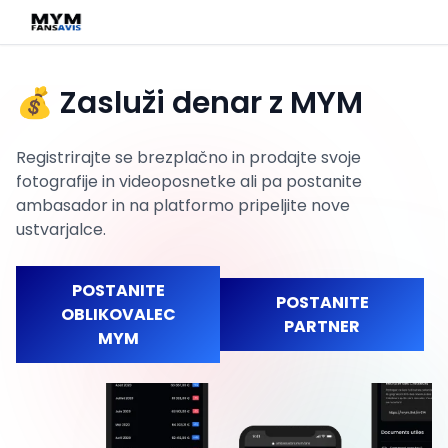
💰 Zasluži denar z MYM
Registrirajte se brezplačno in prodajte svoje
fotografije in videoposnetke ali pa postanite
ambasador in na platformo pripeljite nove
ustvarjalce.
POSTANITE
POSTANITE
OBLIKOVALEC
PARTNER
MYM