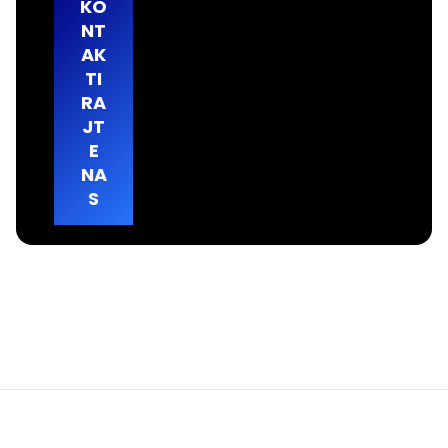
KO
NT
AK
TI
RA
JT
E
NA
S