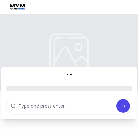
" "
Search all icons