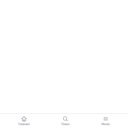
English
Italian
German
Dutch
Spanish
Portuguese
Greek
Polish
Ukrainian
Romanian
Turkish
Hungarian
Swedish
Главная
Поиск
Меню