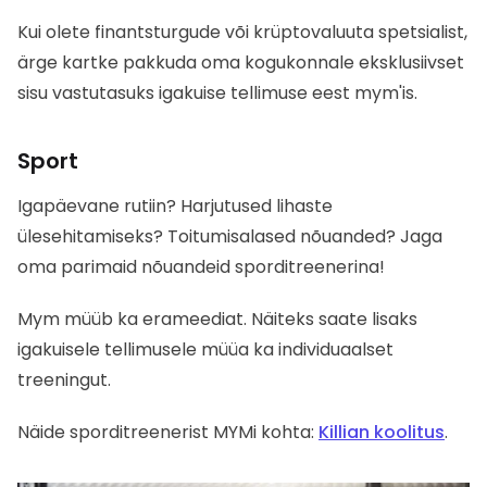
Kui olete finantsturgude või krüptovaluuta spetsialist,
ärge kartke pakkuda oma kogukonnale eksklusiivset
sisu vastutasuks igakuise tellimuse eest mym'is.
Sport
Igapäevane rutiin? Harjutused lihaste
ülesehitamiseks? Toitumisalased nõuanded? Jaga
oma parimaid nõuandeid sporditreenerina!
Mym müüb ka erameediat. Näiteks saate lisaks
igakuisele tellimusele müüa ka individuaalset
treeningut.
Näide sporditreenerist MYMi kohta:
Killian koolitus
.