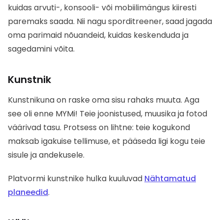
kuidas arvuti-, konsooli- või mobiilimängus kiiresti
paremaks saada. Nii nagu sporditreener, saad jagada
oma parimaid nõuandeid, kuidas keskenduda ja
sagedamini võita.
Kunstnik
Kunstnikuna on raske oma sisu rahaks muuta. Aga
see oli enne MYMi! Teie joonistused, muusika ja fotod
väärivad tasu. Protsess on lihtne: teie kogukond
maksab igakuise tellimuse, et pääseda ligi kogu teie
sisule ja andekusele.
Platvormi kunstnike hulka kuuluvad
Nähtamatud
planeedid
.