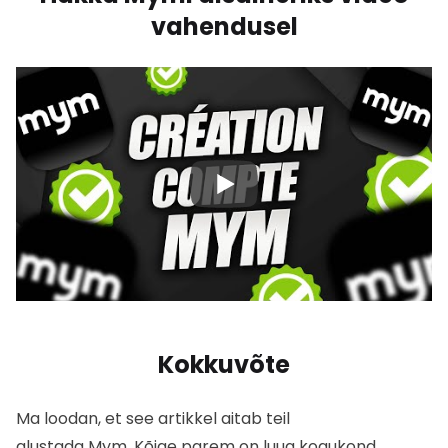
vahendusel
Kokkuvõte
Ma loodan, et see artikkel aitab teil
alustada
Mym
.
Kõige parem on luua kogukond