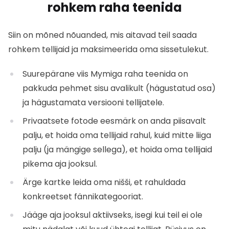
rohkem raha teenida
Siin on mõned nõuanded, mis aitavad teil saada
rohkem tellijaid ja maksimeerida oma sissetulekut.
Suurepärane viis Mymiga raha teenida on
pakkuda pehmet sisu avalikult (hägustatud osa)
ja hägustamata versiooni tellijatele.
Privaatsete fotode eesmärk on anda piisavalt
palju, et hoida oma tellijaid rahul, kuid mitte liiga
palju (ja mängige sellega), et hoida oma tellijaid
pikema aja jooksul.
Ärge kartke leida oma nišši, et rahuldada
konkreetset fännikategooriat.
Jääge aja jooksul aktiivseks, isegi kui teil ei ole