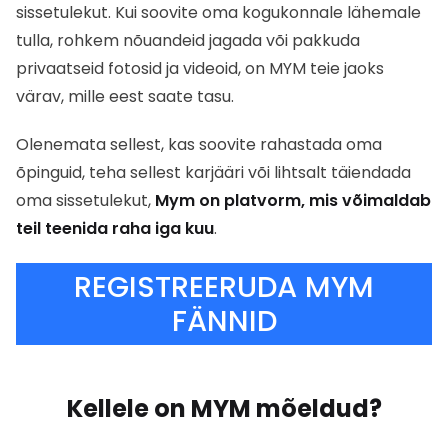
sissetulekut. Kui soovite oma kogukonnale lähemale
tulla, rohkem nõuandeid jagada või pakkuda
privaatseid fotosid ja videoid, on MYM teie jaoks
värav, mille eest saate tasu.
Olenemata sellest, kas soovite rahastada oma
õpinguid, teha sellest karjääri või lihtsalt täiendada
oma sissetulekut,
Mym on platvorm, mis võimaldab
teil teenida raha iga kuu
.
REGISTREERUDA MYM
FÄNNID
Kellele on MYM mõeldud?