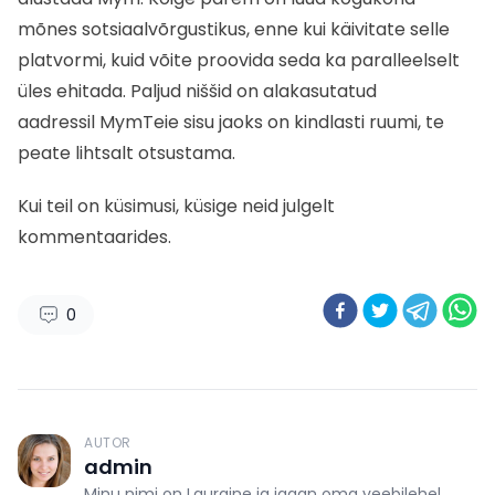
mõnes sotsiaalvõrgustikus, enne kui käivitate selle
platvormi, kuid võite proovida seda ka paralleelselt
üles ehitada.
Paljud niššid on alakasutatud
aadressil
Mym
Teie sisu jaoks on kindlasti ruumi, te
peate lihtsalt otsustama.
Kui teil on küsimusi, küsige neid julgelt
kommentaarides.
0
AUTOR
admin
Minu nimi on Lauraine ja jagan oma veebilehel