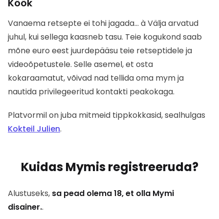
Köök
Vanaema retsepte ei tohi jagada...
à
Välja arvatud
juhul, kui sellega kaasneb tasu.
Teie kogukond saab
mõne euro eest juurdepääsu teie retseptidele ja
videoõpetustele.
Selle asemel, et osta
kokaraamatut, võivad nad tellida oma
mym
ja
nautida privilegeeritud kontakti peakokaga.
Platvormil on juba mitmeid tippkokkasid, sealhulgas
Kokteil Julien
.
Kuidas Mymis registreeruda?
Alustuseks,
sa pead olema 18, et olla Mymi
disainer.
.