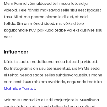
Mym
Fännid võimaldavad teil müüa fotosid ja
videoid.
Teie fännid maksavad selle sisu eest igakuist
tasu.
Nii et me peame olema leidlikud, et neid
tellida.
Siin on mõned ideed, mis võiksid teie
kogukonnale huvi pakkuda teabe või eksklusiivse sisu
eest.
Influencer
Näiteks saate modellidena müüa fotosid ja videoid.
Kui Instagramis on sisu tsenseeritud, siis MYMis seda
ei tehta. Seega saate selles suhtlusvõrgustikus mõne
euro eest kuus rohkem avaldada, nagu seda teeb ka
Mathilde Tantot
.
Sait on suunatud ka elustiili mõjutajatele. Muusikuna
saab näidata, mis toimub kulisside taga ja mõned