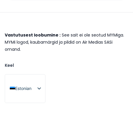
Vastutusest loobumine :
See sait ei ole seotud MYMiga.
MYMi logod, kaubamärgid ja pildid on Air Medias SASi
omand.
Keel
Estonian
French
English
Italian