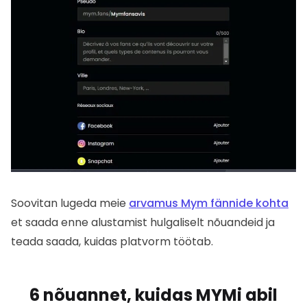
Soovitan lugeda meie
arvamus Mym fännide kohta
et saada enne alustamist hulgaliselt nõuandeid ja
teada saada, kuidas platvorm töötab.
6 nõuannet, kuidas MYMi abil