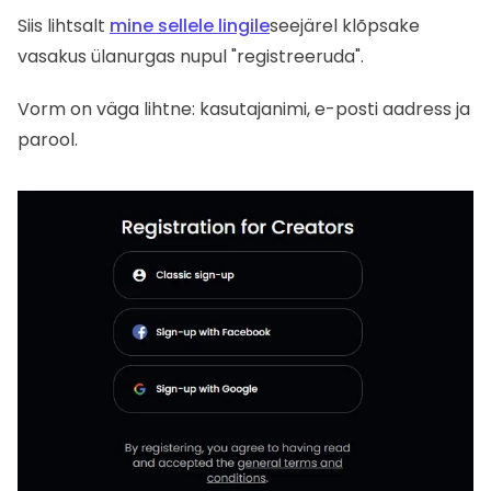
Siis lihtsalt
mine sellele lingile
seejärel klõpsake
vasakus ülanurgas nupul "registreeruda".
Vorm on väga lihtne: kasutajanimi, e-posti aadress ja
parool.