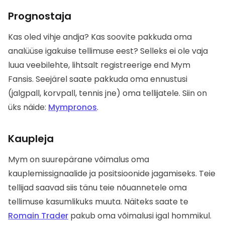
Prognostaja
Kas oled vihje andja? Kas soovite pakkuda oma
analüüse igakuise tellimuse eest? Selleks ei ole vaja
luua veebilehte, lihtsalt registreerige end Mym
Fansis. Seejärel saate pakkuda oma ennustusi
(jalgpall, korvpall, tennis jne) oma tellijatele. Siin on
üks näide:
Mympronos
.
Kaupleja
Mym on suurepärane võimalus oma
kauplemissignaalide ja positsioonide jagamiseks. Teie
tellijad saavad siis tänu teie nõuannetele oma
tellimuse kasumlikuks muuta. Näiteks saate te
Romain Trader
pakub oma võimalusi igal hommikul.