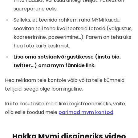
mitu nädalat või kuud ühtegi tellijat. Püsivus on
suurepärane eelis.
Selleks, et teenida rohkem raha MYMi kaudu,
soovitan teil teha kvaliteetseid fotosid (valgustus,
kadreerimine, poseerimine...). Parem on teha üks
hea foto kui 5 keskmist.
Lisa oma sotsiaalvõrgustikesse (insta bio,
twitter...) oma mym fännide link.
Hea reklaam teie kontole võib võita teile kümneid
tellijaid, seega olge loominguline.
Kui te kasutasite meie linki registreerimiseks, võite
olla esile toodud meie
parimad mym kontod
.
Hakka Mymi disaineriks video