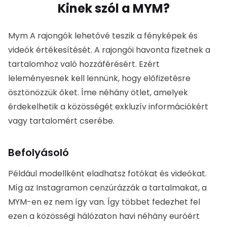
Kinek szól a MYM?
Mym
A rajongók lehetővé teszik a fényképek és videók
értékesítését.
A rajongói havonta fizetnek a
tartalomhoz való hozzáférésért.
Ezért leleményesnek
kell lennünk, hogy előfizetésre ösztönözzük őket.
Íme
néhány ötlet, amelyek érdekelhetik a közösségét
exkluzív információkért vagy tartalomért cserébe.
Befolyásoló
Például modellként eladhatsz fotókat és videókat. Míg
az Instagramon cenzúrázzák a tartalmakat, a MYM-en
ez nem így van. Így többet fedezhet fel ezen a
közösségi hálózaton havi néhány euróért cserébe,
mint ahogyan a
Mathilde Tantot
.