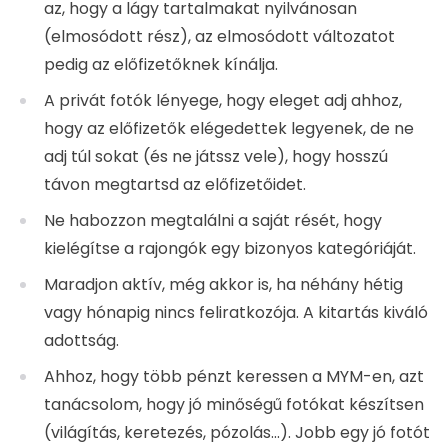
megtartsd az előfizetőidet.
Ne habozzon megtalálni a saját rését, hogy
kielégítse a rajongók egy bizonyos kategóriáját.
Maradjon aktív, még akkor is, ha néhány hétig vagy
hónapig nincs feliratkozója. A kitartás kiváló
adottság.
Ahhoz, hogy több pénzt keressen a MYM-en, azt
tanácsolom, hogy jó minőségű fotókat készítsen
(világítás, keretezés, pózolás...). Jobb egy jó fotót
készíteni, mint 5 átlagosat.
Adja hozzá a mym rajongók linkjét a közösségi
hálózataihoz (insta bio, twitter...)
Egy jó hirdetés a fiókodhoz több tucat feliratkozót
szerezhet, légy kreatív.