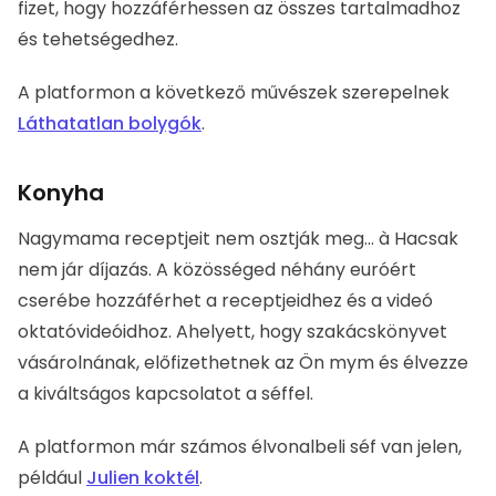
Konyha
Nagymama receptjeit nem osztják meg...
à
Hacsak
nem jár díjazás.
A közösséged néhány euróért cserébe
hozzáférhet a receptjeidhez és a videó
oktatóvideóidhoz.
Ahelyett, hogy szakácskönyvet
vásárolnának, előfizethetnek az Ön
mym
és élvezze a
kiváltságos kapcsolatot a séffel.
A platformon már számos élvonalbeli séf van jelen,
például
Julien koktél
.
Hogyan regisztrálhatok a Mym-
nél?