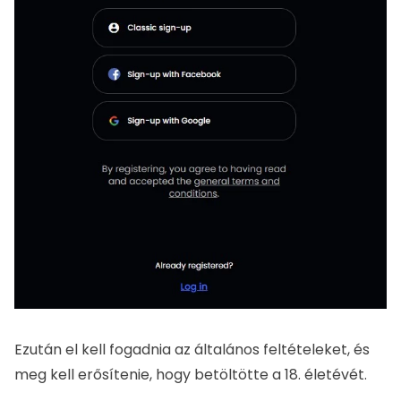
Ezután el kell fogadnia az általános feltételeket, és
meg kell erősítenie, hogy betöltötte a 18. életévét.
Ön mostantól tervezőként van regisztrálva a Mym
oldalon. Mindössze annyit kell tennie, hogy kitölti a
profilját.