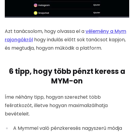
megtudja, hogyan működik a platform.
6 tipp, hogy több pénzt keress a
MYM-on
Íme néhány tipp, hogyan szerezhet több feliratkozót,
illetve hogyan maximalizálhatja bevételeit.
A Mymmel való pénzkeresés nagyszerű módja az,
hogy a lágy tartalmakat nyilvánosan (elmosódott
rész), az elmosódott változatot pedig az
előfizetőknek kínálja.
A privát fotók lényege, hogy eleget adj ahhoz, hogy
az előfizetők elégedettek legyenek, de ne adj túl
sokat (és ne játssz vele), hogy hosszú távon