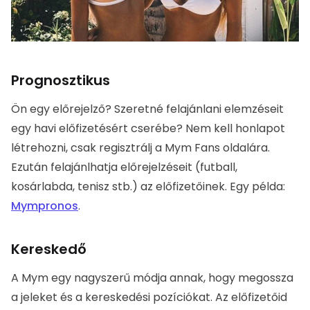
Prognosztikus
Ön egy előrejelző? Szeretné felajánlani elemzéseit egy
havi előfizetésért cserébe? Nem kell honlapot
létrehozni, csak regisztrálj a Mym Fans oldalára.
Ezután felajánlhatja előrejelzéseit (futball, kosárlabda,
tenisz stb.) az előfizetőinek. Egy példa:
Mympronos
.
Kereskedő
A Mym egy nagyszerű módja annak, hogy megossza a
jeleket és a kereskedési pozíciókat. Az előfizetőid
ezután képesek lesznek arra, hogy a tanácsodnak
köszönhetően nyereségessé tegyék az előfizetésüket.
Például megoszthatja jeleit és pozícióit előfizetőivel,