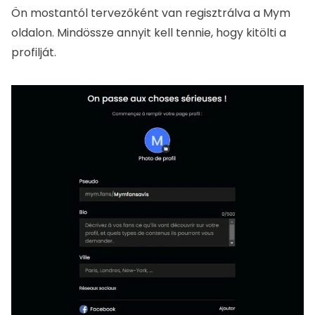
Azt tanácsolom, hogy olvassa el a
vélemény a Mym
rajongókról
hogy indulás előtt sok tanácsot kapjon, és