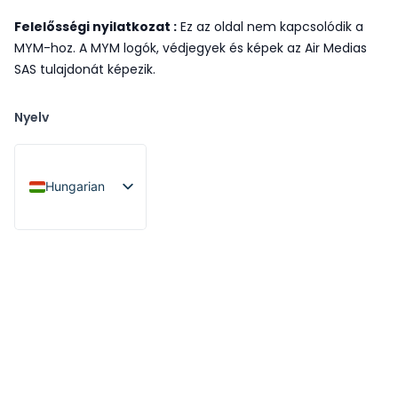
Hungarian
French
English
Italian
German
Dutch
Spanish
Portuguese
Greek
Russian
Polish
Ukrainian
Romanian