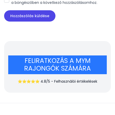
FELIRATKOZÁS A MYM
RAJONGÓK SZÁMÁRA
⭐⭐⭐⭐⭐ 4.8/5 - Felhasználói értékelések
Felelősségi nyilatkozat :
Ez az oldal nem kapcsolódik a MYM-
hoz. A MYM logók, védjegyek és képek az Air Medias SAS
tulajdonát képezik.
Nyelv