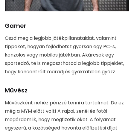
tippeket, hogyan fejlődhetsz gyorsan egy PC-s,
konzolos vagy mobilos játékban. Akárcsak egy
sportedző, te is megoszthatod a legjobb tippjeidet,
hogy koncentrált maradj és gyakrabban győzz.
Művész
Művészként nehéz pénzzé tenni a tartalmat. De ez
még a MYM előtt volt! A rajzai, zenéi és fotói
megérdemlik, hogy megfizetik őket. A folyamat
egyszerű, a közösséged havonta előfizetési díjat fizet,
hogy hozzáférhessen az összes tartalmadhoz és
tehetségedhez.
A platformon a következő művészek szerepelnek
Láthatatlan bolygók
.