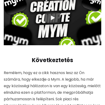
Következtetés
Remélem, hogy ez a cikk hasznos lesz az Ön számára,
hogy elkezdje a
Mym
.
A legjobb, ha már egy közösségi
hálózaton is van egy közösség, mielőtt elindulna ezen
a platformon, de megpróbálhatja párhuzamosan is
felépíteni.
Sok piaci rés kihasználatlanul van
kihasználva a
Mym
Biztosan lesz hely az Ön tartalma
számára, csak bele kell vágnia.
Ha bármilyen kérdésed van, ne habozz, kérdezz a
hozzászólásokban.
0