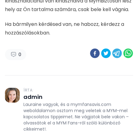
ÍRTA:
admin
Lauraine vagyok, és a mymfansavis.com
weboldalamon osztom meg veletek a MYM-mel
kapcsolatos tippjeimet. Ne vágjatok bele vakon –
olvassátok el a MYM Fans-ről szóló különböző
cikkeimet!.
Vélemény, hozzászólás?
Az e-mail-címet nem tesszük közzé.
A kötelező mezőket
*
karakterrel jelöltük
Hozzászólás
*