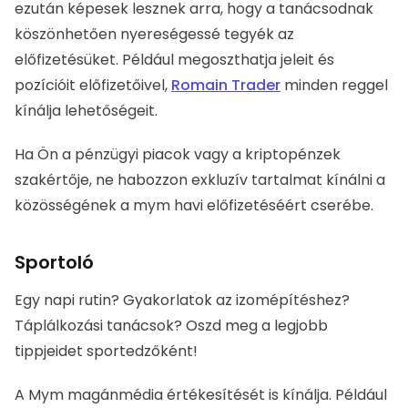
Romain Trader
minden reggel kínálja lehetőségeit.
Ha Ön a pénzügyi piacok vagy a kriptopénzek
szakértője, ne habozzon exkluzív tartalmat kínálni a
közösségének a mym havi előfizetéséért cserébe.
Sportoló
Egy napi rutin? Gyakorlatok az izomépítéshez?
Táplálkozási tanácsok? Oszd meg a legjobb tippjeidet
sportedzőként!
A Mym magánmédia értékesítését is kínálja. Például a
havi előfizetés mellett egyéni coachingot is árulhat.
Egy sportedző példája a MYM-on:
Killian képzés
.