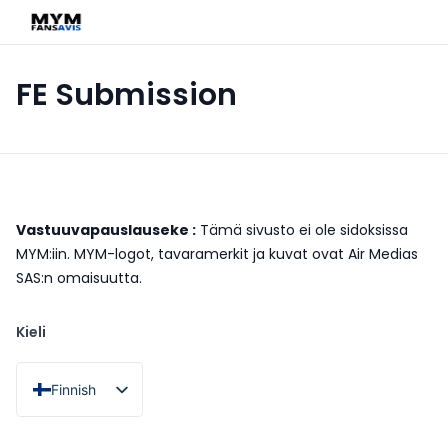
FE Submission
Vastuuvapauslauseke :
Tämä sivusto ei ole sidoksissa
MYM:iin. MYM-logot, tavaramerkit ja kuvat ovat Air Medias
SAS:n omaisuutta.
Kieli
Finnish
French