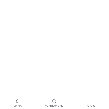
English
Italian
German
Dutch
Spanish
Portuguese
Greek
Russian
Polish
Ukrainian
Romanian
Turkish
Hungarian
Domov
Vyhľadávanie
Ponuka